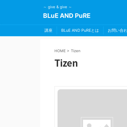
～ give & give ～
BLuE AND PuRE
講座
BLuE AND PuREとは
お問い合
HOME
>
Tizen
Tizen