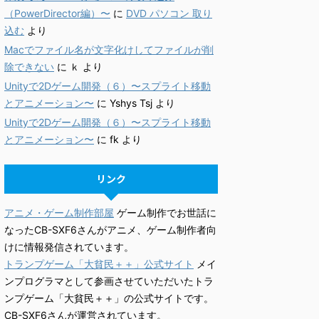
（PowerDirector編）〜
に
DVD パソコン 取り
込む
より
Macでファイル名が文字化けしてファイルが削
除できない
に
ｋ
より
Unityで2Dゲーム開発（６）〜スプライト移動
とアニメーション〜
に
Yshys Tsj
より
Unityで2Dゲーム開発（６）〜スプライト移動
とアニメーション〜
に
fk
より
リンク
アニメ・ゲーム制作部屋
ゲーム制作でお世話に
なったCB-SXF6さんがアニメ、ゲーム制作者向
けに情報発信されています。
トランプゲーム「大貧民＋＋」公式サイト
メイ
ンプログラマとして参画させていただいたトラ
ンプゲーム「大貧民＋＋」の公式サイトです。
CB-SXF6さんが運営されています。