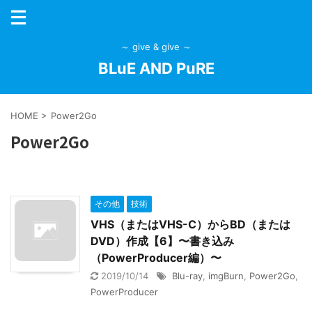
～ give & give ～
BLuE AND PuRE
HOME
>
Power2Go
Power2Go
その他
技術
VHS（またはVHS-C）からBD（または
DVD）作成【6】〜書き込み
（PowerProducer編）〜
2019/10/14
Blu-ray
,
imgBurn
,
Power2Go
,
PowerProducer