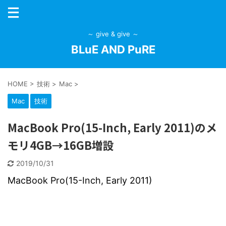
～ give & give ～
BLuE AND PuRE
HOME
>
技術
>
Mac
>
Mac
技術
MacBook Pro(15-Inch, Early 2011)のメ
モリ4GB→16GB増設
2019/10/31
MacBook Pro(15-Inch, Early 2011)