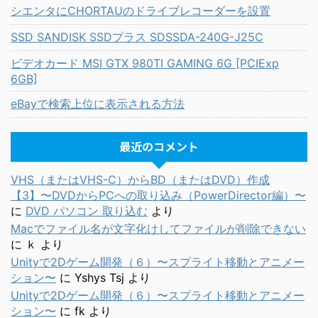
シエンタにCHORTAUのドライブレコーダーを設置
SSD SANDISK SSDプラス SDSSDA-240G-J25C
ビデオカード MSI GTX 980TI GAMING 6G [PCIExp
6GB]
eBayで検索上位に表示される方法
最近のコメント
VHS（またはVHS-C）からBD（またはDVD）作成
【3】〜DVDからPCへの取り込み（PowerDirector編）〜
に
DVD パソコン 取り込む
より
Macでファイル名が文字化けしてファイルが削除できない
に
ｋ
より
Unityで2Dゲーム開発（６）〜スプライト移動とアニメー
ション〜
に
Yshys Tsj
より
Unityで2Dゲーム開発（６）〜スプライト移動とアニメー
ション〜
に
fk
より