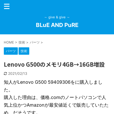
～ give & give ～
BLuE AND PuRE
HOME
>
技術
>
パーツ
>
パーツ
技術
Lenovo G500のメモリ4GB→16GB増設
2021/02/13
知人がLenovo G500 59409306をに購入しまし
た。
購入した理由は、価格.comのノートパソコンで人
気上位かつAmazonが最安値近くで販売していたた
め、だそうです。