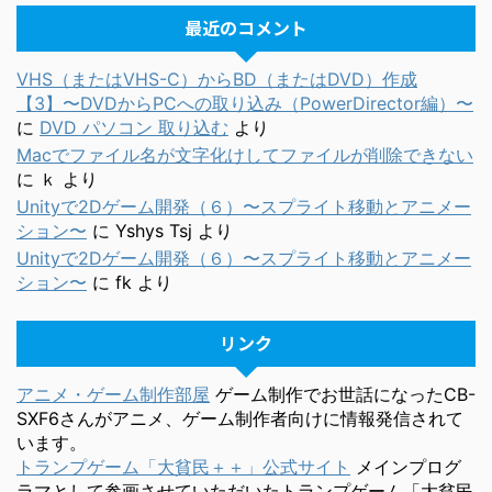
最近のコメント
VHS（またはVHS-C）からBD（またはDVD）作成
【3】〜DVDからPCへの取り込み（PowerDirector編）〜
に
DVD パソコン 取り込む
より
Macでファイル名が文字化けしてファイルが削除できない
に
ｋ
より
Unityで2Dゲーム開発（６）〜スプライト移動とアニメー
ション〜
に
Yshys Tsj
より
Unityで2Dゲーム開発（６）〜スプライト移動とアニメー
ション〜
に
fk
より
リンク
アニメ・ゲーム制作部屋
ゲーム制作でお世話になったCB-
SXF6さんがアニメ、ゲーム制作者向けに情報発信されて
います。
トランプゲーム「大貧民＋＋」公式サイト
メインプログ
ラマとして参画させていただいたトランプゲーム「大貧民