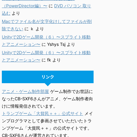
（PowerDirector編）〜
に
DVD パソコン 取り
込む
より
Macでファイル名が文字化けしてファイルが削
除できない
に
ｋ
より
Unityで2Dゲーム開発（６）〜スプライト移動
とアニメーション〜
に
Yshys Tsj
より
Unityで2Dゲーム開発（６）〜スプライト移動
とアニメーション〜
に
fk
より
リンク
アニメ・ゲーム制作部屋
ゲーム制作でお世話に
なったCB-SXF6さんがアニメ、ゲーム制作者向
けに情報発信されています。
トランプゲーム「大貧民＋＋」公式サイト
メイ
ンプログラマとして参画させていただいたトラ
ンプゲーム「大貧民＋＋」の公式サイトです。
CB-SXF6さんが運営されています。