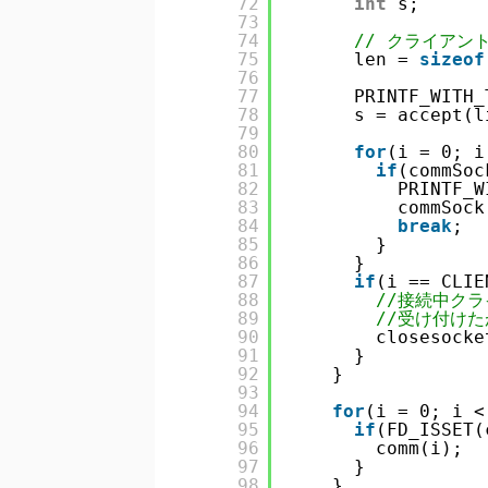
72
int
s;
73
74
// クライアン
75
len = 
sizeof
76
77
PRINTF_WITH_
78
s = accept(l
79
80
for
(i = 0; i
81
if
(commSoc
82
PRINTF_W
83
commSock
84
break
;
85
}
86
}
87
if
(i == CLIE
88
//接続中ク
89
//受け付け
90
closesocke
91
}
92
}
93
94
for
(i = 0; i <
95
if
(FD_ISSET(
96
comm(i);
97
}
98
}