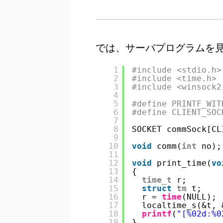
では、サーバプログラムを
1
#include <stdio.h>
2
#include <time.h>
3
#include <winsock2
4
5
#define PRINTF_WIT
6
#define CLIENT_SOC
7
8
SOCKET commSock[CL
9
10
void
comm(
int
no);
11
12
void
print_time(
vo
13
{
14
time_t
r;
15
struct
tm
t;
16
r = 
time
(NULL);
17
localtime_s(&t, 
18
printf
(
"[%02d:%0
19
}