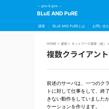
～ give & give ～
BLuE AND PuRE
講座
BLuE AND PuREとは
お問い合
HOME
>
講座
>
ネットワーク講座（仮）
複数クライアント
前述のサーバは、一つのク
トに対して仕事をして、終
きない動作をしていました
ケーションを作ります。