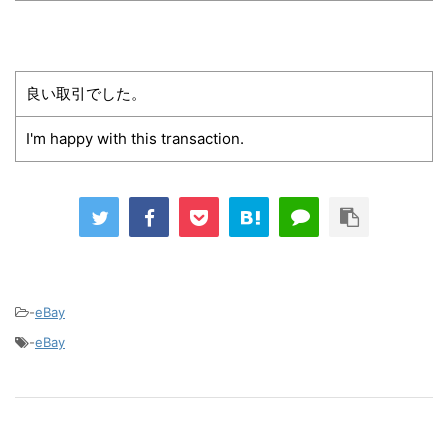
良い取引でした。
I'm happy with this transaction.
-
eBay
-
eBay