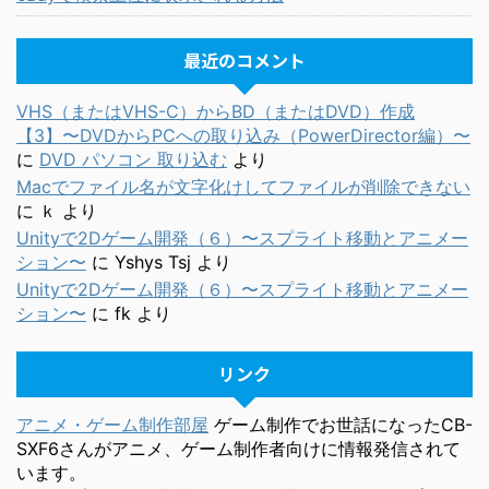
最近のコメント
VHS（またはVHS-C）からBD（またはDVD）作成
【3】〜DVDからPCへの取り込み（PowerDirector編）〜
に
DVD パソコン 取り込む
より
Macでファイル名が文字化けしてファイルが削除できない
に
ｋ
より
Unityで2Dゲーム開発（６）〜スプライト移動とアニメー
ション〜
に
Yshys Tsj
より
Unityで2Dゲーム開発（６）〜スプライト移動とアニメー
ション〜
に
fk
より
リンク
アニメ・ゲーム制作部屋
ゲーム制作でお世話になったCB-
SXF6さんがアニメ、ゲーム制作者向けに情報発信されて
います。