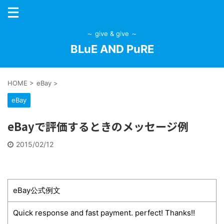
～ give & give ～
BLuE AND PuRE
HOME
>
eBay
>
eBay
eBayで評価するときのメッセージ例
2015/02/12
eBay公式例文
Quick response and fast payment. perfect! Thanks!!