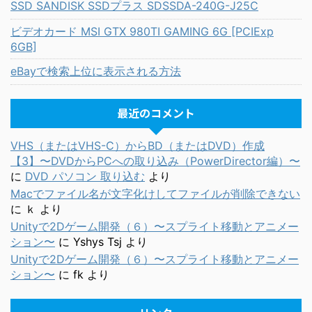
SSD SANDISK SSDプラス SDSSDA-240G-J25C
ビデオカード MSI GTX 980TI GAMING 6G [PCIExp
6GB]
eBayで検索上位に表示される方法
最近のコメント
VHS（またはVHS-C）からBD（またはDVD）作成
【3】〜DVDからPCへの取り込み（PowerDirector編）〜
に
DVD パソコン 取り込む
より
Macでファイル名が文字化けしてファイルが削除できない
に
ｋ
より
Unityで2Dゲーム開発（６）〜スプライト移動とアニメー
ション〜
に
Yshys Tsj
より
Unityで2Dゲーム開発（６）〜スプライト移動とアニメー
ション〜
に
fk
より